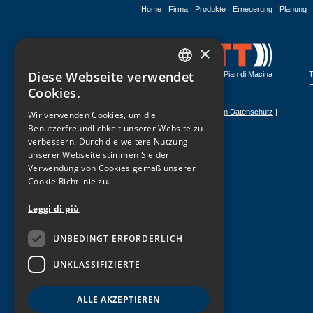
Home
Firma
Produkte
Erneuerung
Planung
×
Diese Webseite verwendet
Via Garganelli,18 40065 Pian di Macina
T
ITALIAN
Pianoro (Bologna) Italy
F
Cookies.
ENGLISH
Haftungsausschluss zum Datenschutz
|
Wir verwenden Cookies, um die
Whistleblowing
Benutzerfreundlichkeit unserer Website zu
GERMAN
verbessern. Durch die weitere Nutzung
unserer Webseite stimmen Sie der
Verwendung von Cookies gemäß unserer
Cookie-Richtlinie zu.
Leggi di più
UNBEDINGT ERFORDERLICH
UNKLASSIFIZIERTE
ALLE AKZEPTIEREN