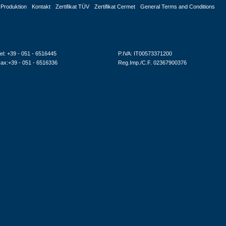
Produktion
Kontakt
Zertifikat TÜV
Zertifikat Cermet
General Terms and Conditions
el: +39 - 051 - 6516445
P.IVA: IT00573371200
ax:+39 - 051 - 6516336
Reg.Imp./C.F. 02367900376